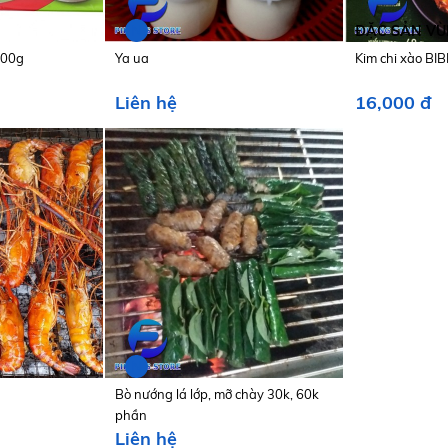
N
ĐẶC SẢN VÙ
200g
Ya ua
Kim chi xào BI
Liên hệ
16,000 đ
N
Bò nướng lá lớp, mỡ chày 30k, 60k
phần
Liên hệ