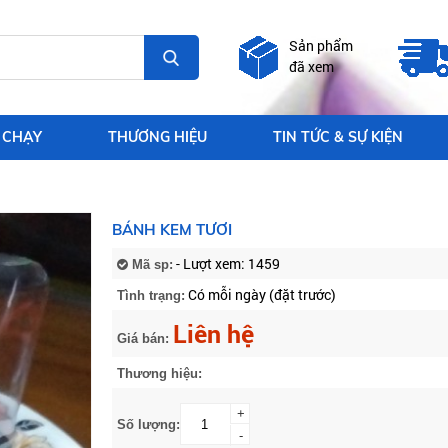
Sản phẩm
đã xem
 CHẠY
THƯƠNG HIỆU
TIN TỨC & SỰ KIỆN
BÁNH KEM TƯƠI
- Lượt xem: 1459
Mã sp:
Có mỗi ngày (đặt trước)
Tình trạng:
Liên hệ
Giá bán:
Thương hiệu:
+
Số lượng:
-