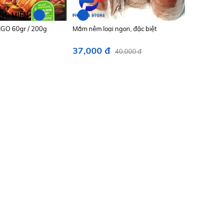
N
N
NG MIỀN
BIGO 60gr / 200g
Mắm nêm loại ngon, đặc biệt
37,000 đ
40,000 đ