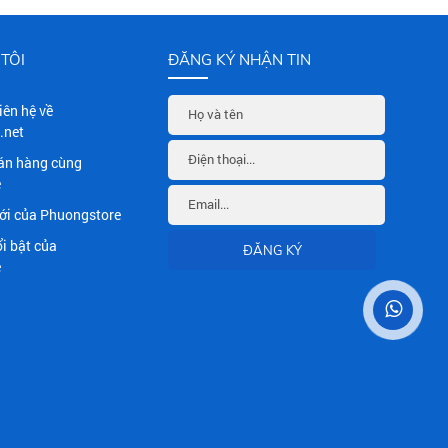
TÔI
ĐĂNG KÝ NHẬN TIN
Liên hệ về
.net
án hàng cùng
e
i của Phuongstore
i bật của
e