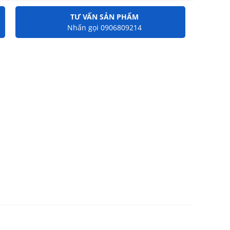
TƯ VẤN SẢN PHẨM
Nhấn gọi 0906809214