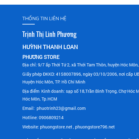
THỐNG TIN LIÊN HỆ
Trịnh Thị Linh Phương
HUỲNH THANH LOAN
PHƯƠNG STORE
Địa chỉ: 9/7 ấp Thới Tứ 2, xã Thới Tam Thôn, huyện Hóc Mô
Giấy phép ĐKKD
:
41S8007896, ngày 03/10/2006, nơi cấp U
Huy
ện Hóc Môn, TP. Hồ Chí Minh
Địa điểm Kinh doanh: sạp số 18,Trần Bình Trọng, Chợ Hóc 
Hóc Môn, Tp.HCM
Email: phuotrinh23@gmail.com
Hotline: 0906809214
Website: phuongstore.net , phuongstore796.net