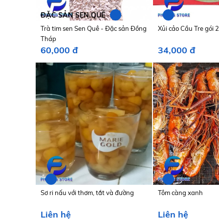
N
N
ĐẶC SẢN SEN QUÊ
Trà tim sen Sen Quê - Đặc sản Đồng
Xủi cảo Cầu Tre gói 
Tháp
60,000 đ
34,000 đ
N
N
Sơ ri nấu với thơm, tắt và đường
Tôm càng xanh
Liên hệ
Liên hệ