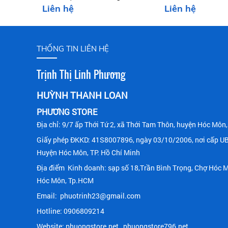
Liên hệ
Liên hệ
măt_Rescues Wrinkle
THỐNG TIN LIÊN HỆ
Trịnh Thị Linh Phương
HUỲNH THANH LOAN
PHƯƠNG STORE
Địa chỉ: 9/7 ấp Thới Tứ 2, xã Thới Tam Thôn, huyện Hóc Mô
Giấy phép ĐKKD
:
41S8007896, ngày 03/10/2006, nơi cấp U
Huy
ện Hóc Môn, TP. Hồ Chí Minh
Địa điểm Kinh doanh: sạp số 18,Trần Bình Trọng, Chợ Hóc 
Hóc Môn, Tp.HCM
Email: phuotrinh23@gmail.com
Hotline: 0906809214
Website: phuongstore.net , phuongstore796.net