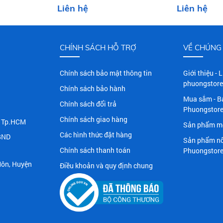
Liên hệ
Liên hệ
KÍN)
CHÍNH SÁCH HỖ TRỢ
VỀ CHÚNG 
Chính sách bảo mật thông tin
Giới thiệu - 
phuongstore
Chính sách bảo hành
Mua sắm - B
Chính sách đổi trả
Phuongstor
Chính sách giao hàng
n, Tp.HCM
Sản phẩm mớ
Các hình thức đặt hàng
BND
Sản phẩm nổ
Chính sách thanh toán
Phuongstor
Môn, Huyện
Điều khoản và quy định chung