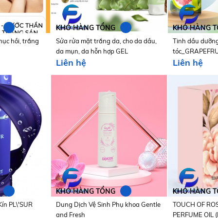
N
N
KHO HÀNG TỔNG
KHO HÀNG 
hục hồi, trắng
Sửa rửa mặt trắng da, cho da dầu,
Tinh dầu dưỡng,
da mụn, da hỗn hợp GEL
tóc_GRAPEFRU
Liên hệ
Liên hệ
CLEANSER OIL CONTROL
N
N
KHO HÀNG TỔNG
KHO HÀNG 
Kín PL\'SUR
Dung Dịch Vệ Sinh Phụ khoa Gentle
TOUCH OF ROS
and Fresh
PERFUME OIL