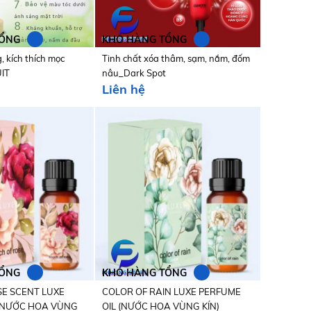
N
N
TỔNG
KHO HÀNG TỔNG
 kích thích mọc
Tinh chất xóa thâm, sạm, nắm, đốm
IT
nâu_Dark Spot
Liên hệ
N
N
TỔNG
KHO HÀNG TỔNG
E SCENT LUXE
COLOR OF RAIN LUXE PERFUME
 (NƯỚC HOA VÙNG
OIL (NƯỚC HOA VÙNG KÍN)