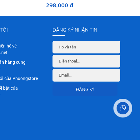
298,000 đ
TÔI
ĐĂNG KÝ NHẬN TIN
Liên hệ về
.net
án hàng cùng
e
i của Phuongstore
i bật của
e