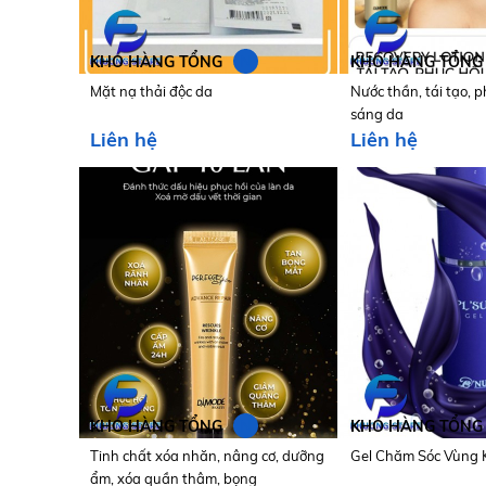
N
KHO HÀNG TỔNG
KHO HÀNG TỔNG
Mặt nạ thải độc da
Nước thần, tái tạo, p
sáng da
Liên hệ
Liên hệ
N
KHO HÀNG TỔNG
KHO HÀNG TỔNG
Tinh chất xóa nhăn, nâng cơ, dưỡng
Gel Chăm Sóc Vùng 
ẩm, xóa quần thâm, bọng