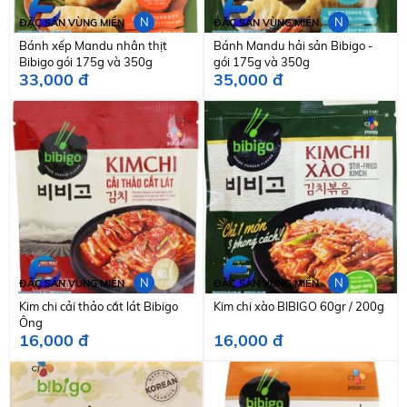
N
N
ĐẶC SẢN VÙNG MIỀN
ĐẶC SẢN VÙNG MIỀN
Bánh xếp Mandu nhân thịt
Bánh Mandu hải sản Bibigo -
Bibigo gói 175g và 350g
gói 175g và 350g
33,000 đ
35,000 đ
N
N
ĐẶC SẢN VÙNG MIỀN
ĐẶC SẢN VÙNG MIỀN
Kim chi cải thảo cắt lát Bibigo
Kim chi xào BIBIGO 60gr / 200g
Ông
16,000 đ
16,000 đ
Kim\\\\\\\\\\\\\\\\\\\\\\\\\\\\\\\\\\\\\\\\\\\\\\\\\\\\\\\\\\\\\\\\\\\\\\\\\\\\\\\\\\\\\\\\\\\\\\\\\\\\\
500g