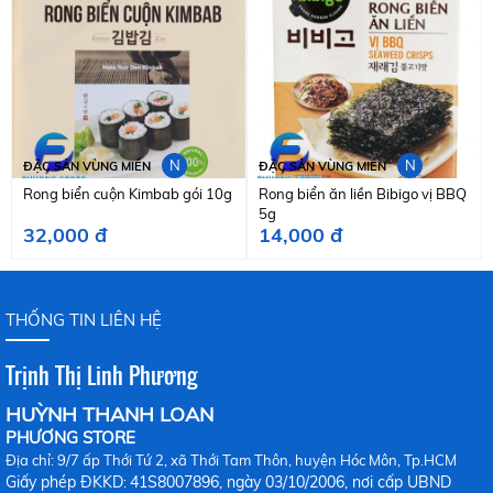
N
N
ĐẶC SẢN VÙNG MIỀN
ĐẶC SẢN VÙNG MIỀN
Rong biển cuộn Kimbab gói 10g
Rong biển ăn liền Bibigo vị BBQ
5g
32,000 đ
14,000 đ
THỐNG TIN LIÊN HỆ
Trịnh Thị Linh Phương
HUỲNH THANH LOAN
PHƯƠNG STORE
Địa chỉ: 9/7 ấp Thới Tứ 2, xã Thới Tam Thôn, huyện Hóc Môn, Tp.HCM
Giấy phép ĐKKD
41S8007896, ngày 03/10/2006, nơi cấp UBND
: