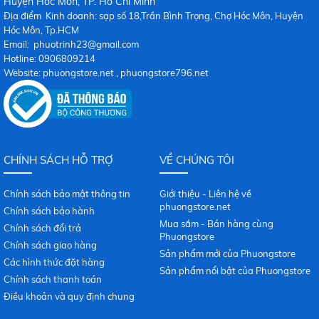
Huy
ện Hóc Môn, TP. Hồ Chí Minh
Địa điểm Kinh doanh: sạp số 18,Trần Bình Trọng, Chợ Hóc Môn, Huyện
Hóc Môn, Tp.HCM
Email: phuotrinh23@gmail.com
Hotline: 0906809214
Website: phuongstore.net , phuongstore796.net
CHÍNH SÁCH HỖ TRỢ
VỀ CHÚNG TÔI
Chính sách bảo mật thông tin
Giới thiệu - Liên hệ về
phuongstore.net
Chính sách bảo hành
Mua sắm - Bán hàng cùng
Chính sách đổi trả
Phuongstore
Chính sách giao hàng
Sản phẩm mới của Phuongstore
Các hình thức đặt hàng
Sản phẩm nổi bật của Phuongstore
Chính sách thanh toán
Điều khoản và quy định chung