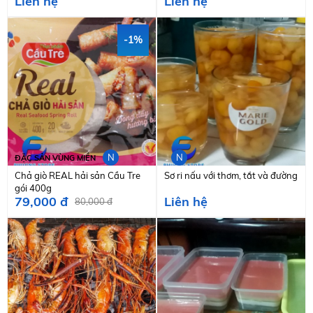
Liên hệ
Liên hệ
-1%
N
N
ĐẶC SẢN VÙNG MIỀN
Chả giò REAL hải sản Cầu Tre
Sơ ri nấu với thơm, tắt và đường
gói 400g
79,000 đ
Liên hệ
80,000 đ