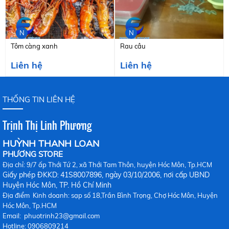
N
N
Tôm càng xanh
Rau câu
Liên hệ
Liên hệ
THỐNG TIN LIÊN HỆ
Trịnh Thị Linh Phương
HUỲNH THANH LOAN
PHƯƠNG STORE
Địa chỉ: 9/7 ấp Thới Tứ 2, xã Thới Tam Thôn, huyện Hóc Môn, Tp.HCM
Giấy phép ĐKKD
41S8007896, ngày 03/10/2006, nơi cấp UBND
:
Huy
ện Hóc Môn, TP. Hồ Chí Minh
Địa điểm Kinh doanh: sạp số 18,Trần Bình Trọng, Chợ Hóc Môn, Huyện
Hóc Môn, Tp.HCM
Email: phuotrinh23@gmail.com
Hotline: 0906809214