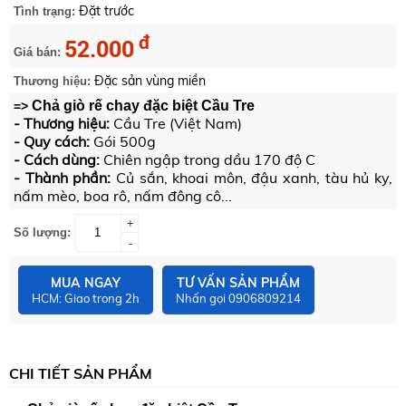
Đặt trước
Tình trạng:
đ
52.000
Giá bán:
Đặc sản vùng miền
Thương hiệu:
Chả giò rế chay đặc biệt Cầu Tre
=>
- Thương hiệu:
Cầu Tre (Việt Nam)
- Quy cách:
Gói 500g
- Cách dùng:
Chiên ngập trong dầu 170 độ C
- Thành phần:
Củ sắn, khoai môn, đậu xanh, tàu hủ ky,
nấm mèo, boa rô, nấm đông cô...
+
Số lượng:
-
MUA NGAY
TƯ VẤN SẢN PHẨM
HCM: Giao trong 2h
Nhấn gọi 0906809214
CHI TIẾT SẢN PHẨM