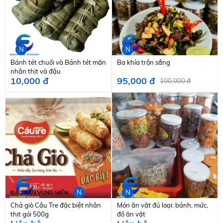
N
N
Bánh tét chuối và Bánh tét mặn
Ba khía trộn sẳng
nhân thịt và đậu
10,000 đ
95,000 đ
100,000 đ
N
N
ĐẶC SẢN VÙNG MIỀN
Chả giò Cầu Tre đặc biệt nhân
Món ăn vặt đủ loại: bánh, mức,
thịt gói 500g
đồ ăn vặt