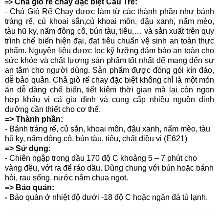
Chả giò rế chay đặc biệt Cầu Tre:
=>
- Chả Giò Rế Chay được làm từ các thành phần như bánh
tráng rế, củ khoai sắn,củ khoai môn, đậu xanh, nấm mèo,
tàu hũ ky, nấm đông cô, bún tàu, tiêu,… và sản xuất trên quy
trình chế biến hiện đại, đạt tiêu chuẩn vệ sinh an toàn thực
phẩm. Nguyên liệu được lọc kỹ lưỡng đảm bảo an toàn cho
sức khỏe và chất lượng sản phẩm tốt nhất để mang đến sự
an tâm cho người dùng. Sản phẩm được đóng gói kín đáo,
dễ bảo quản. Chả giò rế chay đặc biệt không chỉ là một món
ăn dễ dàng chế biến, tiết kiệm thời gian mà lại còn ngon
hợp khẩu vị cả gia đình và cung cấp nhiều nguồn dinh
dưỡng cần thiết cho cơ thể.
=> Thành phần:
- Bánh tráng rế, củ sắn, khoai môn, đậu xanh, nấm mèo, tàu
hũ ky, nấm đông cô, bún tàu, tiêu, chất điều vị (E621)
=> Sử dụng:
- Chiên ngập trong dầu 170 độ C khoảng 5 – 7 phút cho
vàng đều, vớt ra để ráo dầu. Dùng chung với bún hoặc bánh
hỏi, rau sống, nước nắm chua ngọt.
=> Bảo quản:
-
Bảo quản ở nhiệt độ dưới -18 độ C hoặc ngăn đá tủ lạnh.