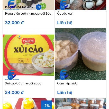
N
N
ĐẶC SẢN VÙNG MIỀN
Rong biển cuộn Kimbab gói 10g
Ốc các loại
32,000 đ
Liên hệ
N
N
Xủi cảo Cầu Tre gói 200g
Cơm nếp rượu
34,000 đ
Liên hệ
-7%