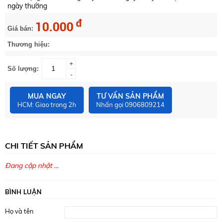
ngày thường
đ
10.000
Giá bán:
Thương hiệu:
+
Số lượng:
-
MUA NGAY
TƯ VẤN SẢN PHẨM
HCM: Giao trong 2h
Nhấn gọi 0906809214
CHI TIẾT SẢN PHẨM
Đang cập nhật ...
BÌNH LUẬN
Họ và tên