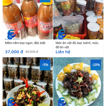
N
N
Mắm nêm loại ngon, đặc biệt
Món ăn vặt đủ loại: bánh, mức,
đồ ăn vặt
37,000 đ
Liên hệ
40,000 đ
-5%
-10%
N
N