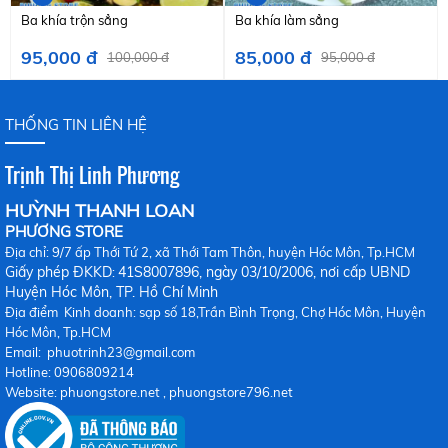
Ba khía trộn sẳng
Ba khía làm sẳng
95,000 đ
85,000 đ
100,000 đ
95,000 đ
THỐNG TIN LIÊN HỆ
Trịnh Thị Linh Phương
HUỲNH THANH LOAN
PHƯƠNG STORE
Địa chỉ: 9/7 ấp Thới Tứ 2, xã Thới Tam Thôn, huyện Hóc Môn, Tp.HCM
Giấy phép ĐKKD
41S8007896, ngày 03/10/2006, nơi cấp UBND
:
Huy
ện Hóc Môn, TP. Hồ Chí Minh
Địa điểm Kinh doanh: sạp số 18,Trần Bình Trọng, Chợ Hóc Môn, Huyện
Hóc Môn, Tp.HCM
Email: phuotrinh23@gmail.com
Hotline: 0906809214
Website: phuongstore.net , phuongstore796.net