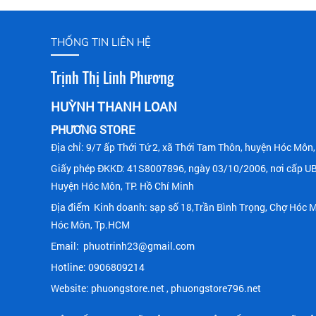
THỐNG TIN LIÊN HỆ
Trịnh Thị Linh Phương
HUỲNH THANH LOAN
PHƯƠNG STORE
Địa chỉ: 9/7 ấp Thới Tứ 2, xã Thới Tam Thôn, huyện Hóc Mô
Giấy phép ĐKKD
:
41S8007896, ngày 03/10/2006, nơi cấp U
Huy
ện Hóc Môn, TP. Hồ Chí Minh
Địa điểm Kinh doanh: sạp số 18,Trần Bình Trọng, Chợ Hóc 
Hóc Môn, Tp.HCM
Email: phuotrinh23@gmail.com
Hotline: 0906809214
Website: phuongstore.net , phuongstore796.net