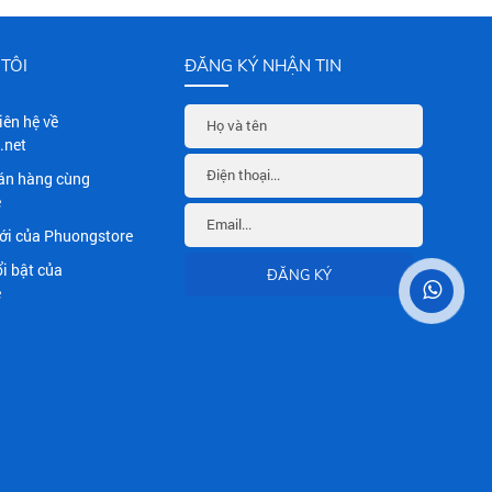
TÔI
ĐĂNG KÝ NHẬN TIN
Liên hệ về
.net
án hàng cùng
e
i của Phuongstore
i bật của
e