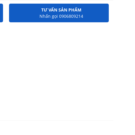
TƯ VẤN SẢN PHẨM
Nhấn gọi 0906809214