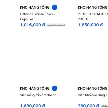
N
KHO HÀNG TỔNG
KHO HÀNG TỔNG
Detox & Cleanse Colon - 60
PERFECT HEALTH P
Capsules
PROLIFE
1,016,000 đ
1,650,000 đ
1,200,000 đ
N
KHO HÀNG TỔNG
KHO HÀNG TỔNG
Viên uống cấp ẩm cho da
Viên Khổ qua rừng, L
1,680,000 đ
360,000 đ
380,