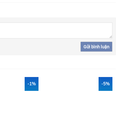
Gửi bình luận
-1%
-5%