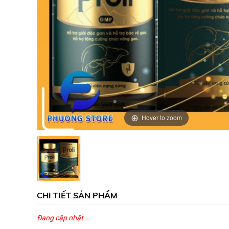
Hover to zoom
CHI TIẾT SẢN PHẨM
Đang cập nhật ...